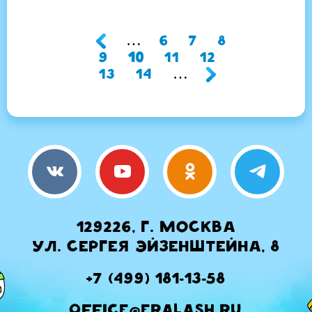
Страница
Страница
Страница
…
6
7
8
НУМЕРАЦИЯ
Страница
Текущая
Страница
Страница
Страниц
9
10
11
12
страница
Страница
13
14
…
СТРАНИЦ
129226, г. Москва
ул. Сергея Эйзенштейна, 8
+7 (499) 181-13-58
office@eralash.ru