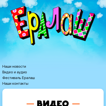
Перейти
к
основному
содержанию
Наши новости
Основная
Видео и аудио
Фестиваль Ералаш
навигация
Наши контакты
Видео