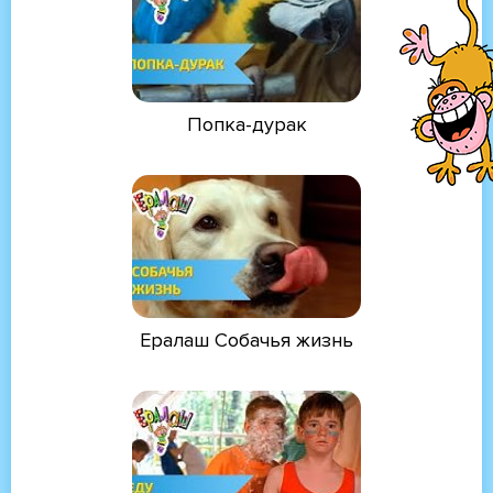
Попка-дурак
Ералаш Собачья жизнь