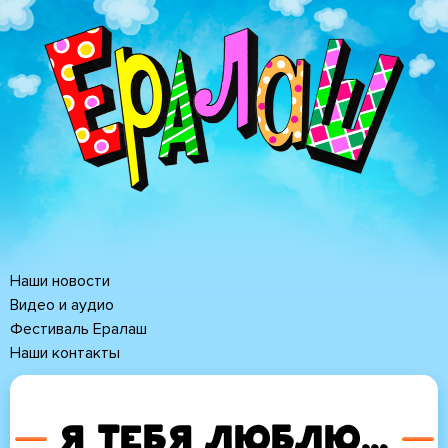
Перейти
к
основному
содержанию
Наши новости
Основная
Видео и аудио
Фестиваль Ералаш
навигация
Наши контакты
Я тебя люблю...