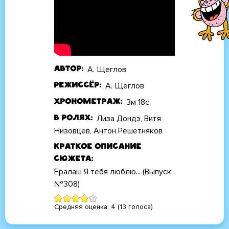
А. Щеглов
Автор
А. Щеглов
Режиссёр
3м 18с
Хронометраж
Лиза Дондэ, Витя
В ролях
Низовцев, Антон Решетняков
Краткое описание
сюжета
Ералаш Я тебя люблю... (Выпуск
№308)
Средняя оценка:
4
(
13
голоса)