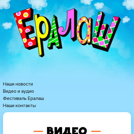
Перейти
к
основному
содержанию
Наши новости
Основная
Видео и аудио
Фестиваль Ералаш
навигация
Наши контакты
Видео