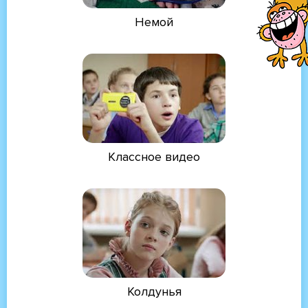
Немой
Классное видео
Колдунья