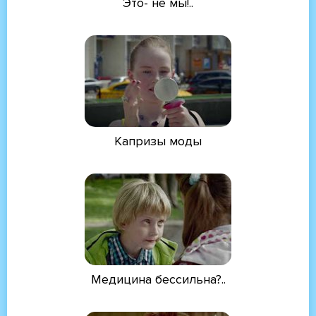
Это- не мы!..
Капризы моды
Медицина бессильна?..