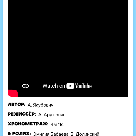
А. Якубович
Автор
А. Арутюнян
Режиссёр
4м 11с
Хронометраж
Эмилия Бабаева, В. Долинский
В ролях