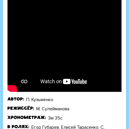
П. Кузьменко
Автор
М. Сулейманова
Режиссёр
3м 35с
Хронометраж
Егор Губарев, Елисей Тарасенко, С.
В ролях