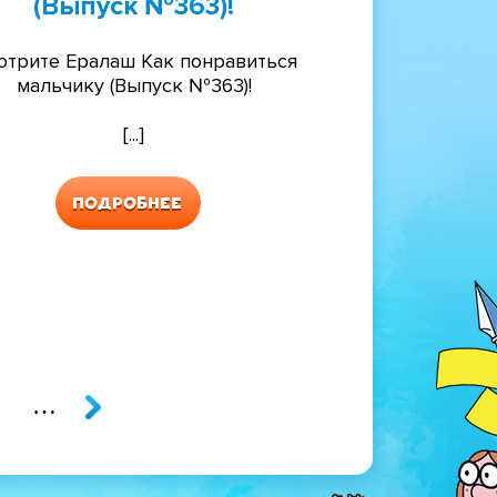
(Выпуск №363)!
отрите Ералаш Как понравиться
мальчику (Выпуск №363)!
[...]
Подробнее
ница
траница
…