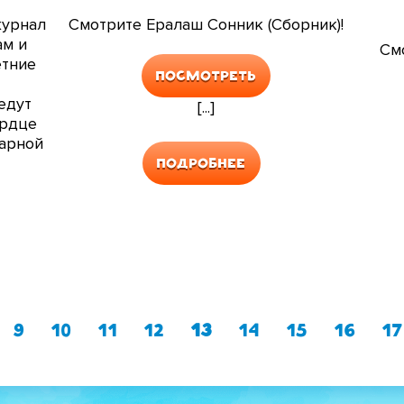
журнал
Смотрите Ералаш Сонник (Сборник)!
ам и
См
етние
Посмотреть
едут
[...]
ердце
арной
Подробнее
Страница
Страница
Страница
Страница
Текущая
Страница
Страница
Стра
С
9
10
11
12
13
14
15
16
17
НУМЕРАЦИЯ
страница
СТРАНИЦ