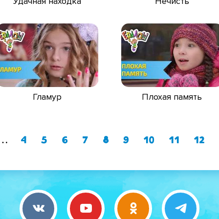
Удачная находка
Нечисть
Гламур
Плохая память
Страница
Страница
Страница
Страница
Текущая
Страница
Страница
Страни
Стр
…
4
5
6
7
8
9
10
11
12
НУМЕРАЦИЯ
страница
СТРАНИЦ