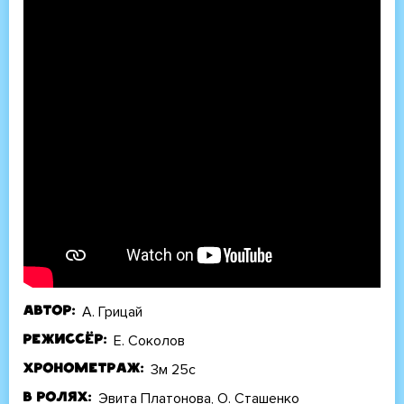
А. Грицай
Автор
Е. Соколов
Режиссёр
3м 25с
Хронометраж
Эвита Платонова, О. Сташенко
В ролях