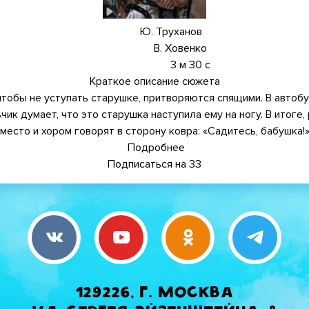
Ю. Труханов
В. Ховенко
3 м 30 с
Краткое описание сюжета
чтобы не уступать старушке, притворяются спящими. В автобу
чик думает, что это старушка наступила ему на ногу. В итоге
место и хором говорят в сторону ковра: «Садитесь, бабушка!
Подробнее
о
Подписаться на 33
Шел
автобус
пятый
номер
129226, г. Москва