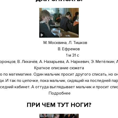
на
рассвете
М. Москвина, Л. Тишков
В. Ефремов
1 м 31 с
Воронцов, В. Лихачёв, А. Назарьева, А. Наркевич, Э. Метёлкин, 
Краткое описание сюжета
по математике. Один мальчик просит другого списать, но он 
ади. И так по цепочке, пока мальчик, сидящий на последней па
оседний кабинет. А оттуда выглядывает мальчик и просит спис
Подробнее
о
Дай
ПРИ ЧЕМ ТУТ НОГИ?
списать!