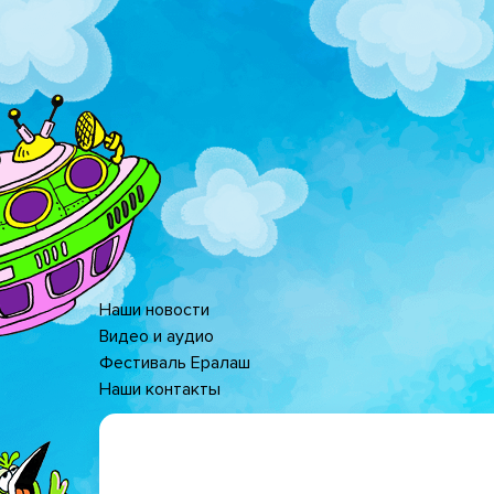
Перейти
к
основному
содержанию
Наши новости
Основная
Видео и аудио
Фестиваль Ералаш
навигация
Наши контакты