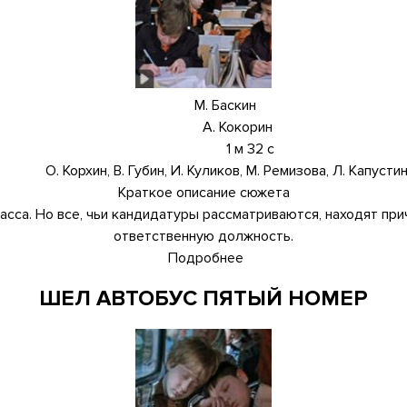
М. Баскин
А. Кокорин
1 м 32 с
О. Корхин, В. Губин, И. Куликов, М. Ремизова, Л. Капусти
Краткое описание сюжета
сса. Но все, чьи кандидатуры рассматриваются, находят прич
ответственную должность.
Подробнее
о
При
ШЕЛ АВТОБУС ПЯТЫЙ НОМЕР
чем
тут
ноги?