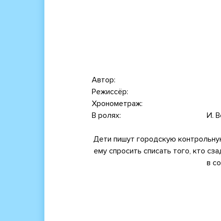
Автор
Режиссёр
Хронометраж
В ролях
И. 
Дети пишут городскую контрольную 
ему спросить списать того, кто сз
в с