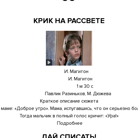
КРИК НА РАССВЕТЕ
И. Магитон
И. Магитон
1 м 30 с
Павлик Разиньков, М. Дюжева
Краткое описание сюжета
аме: «Доброе утро». Мама, испугавшись, что он серьезно бол
Тогда мальчик в полный голос кричит: «Ура!»
Подробнее
о
Крик
ДАЙ СПИСАТЬ!