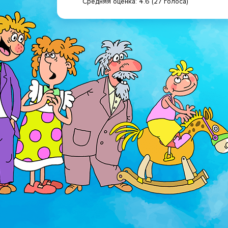
Средняя оценка:
4.6
(
27
голоса)