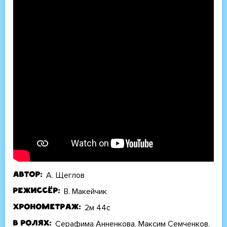
А. Щеглов
Автор
В. Макейчик
Режиссёр
2м 44с
Хронометраж
Серафима Анненкова, Максим Семченков,
В ролях