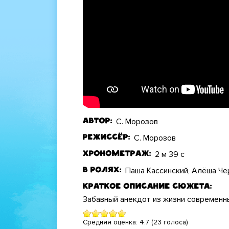
С. Морозов
Автор
С. Морозов
Режиссёр
2 м 39 с
Хронометраж
Паша Кассинский, Алёша Че
В ролях
Краткое описание сюжета
Забавный анекдот из жизни современны
Средняя оценка:
4.7
(
23
голоса)