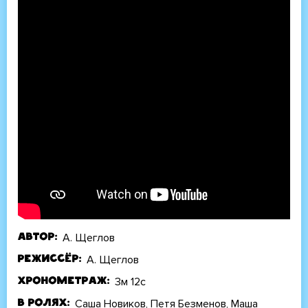
А. Щеглов
Автор
А. Щеглов
Режиссёр
3м 12с
Хронометраж
Саша Новиков, Петя Безменов, Маша
В ролях