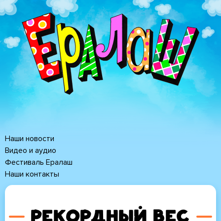
Перейти
к
основному
содержанию
Наши новости
Основная
Видео и аудио
Фестиваль Ералаш
навигация
Наши контакты
РЕКОРДНЫЙ ВЕС