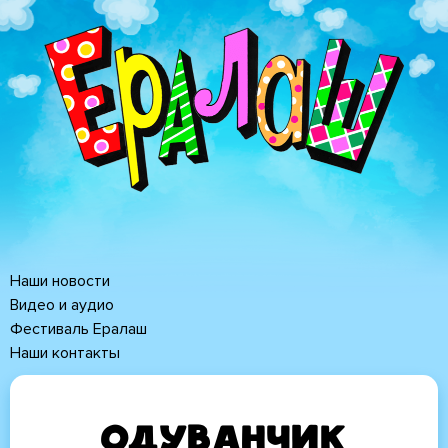
Перейти
к
основному
содержанию
Наши новости
Основная
Видео и аудио
Фестиваль Ералаш
навигация
Наши контакты
Одуванчик