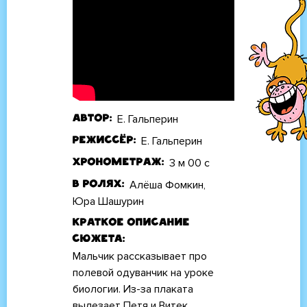
Е. Гальперин
Автор
Е. Гальперин
Режиссёр
3 м 00 с
Хронометраж
Алёша Фомкин,
В ролях
Юра Шашурин
Краткое описание
сюжета
Мальчик рассказывает про
полевой одуванчик на уроке
биологии. Из-за плаката
вылезает Петя и Витек