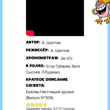
А. Щеглов
Автор
А. Щеглов
Режиссёр
2м 37с
Хронометраж
Егор Губарев, Вася
В ролях
Сысоев, Л.Руденко
Краткое описание
сюжета
Ералаш Настоящие друзья
(Выпуск №309)
Средняя оценка:
4.7
(
7
голоса)