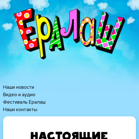
Перейти
к
основному
содержанию
Наши новости
Основная
Видео и аудио
Фестиваль Ералаш
навигация
Наши контакты
Настоящие