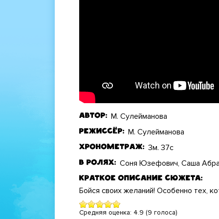
М. Сулейманова
Автор
М. Сулейманова
Режиссёр
3м. 37с
Хронометраж
Соня Юзефович, Cаша Абра
В ролях
Краткое описание сюжета
Бойся своих желаний! Особенно тех, к
Средняя оценка:
4.9
(
9
голоса)