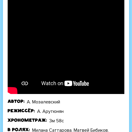
А. Мозалевский
Автор
А. Арутюнян
Режиссёр
3м 58с
Хронометраж
Милана Саттарова, Матвей Бибиков,
В ролях