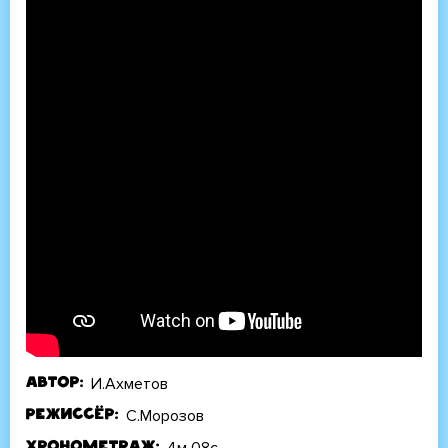
И.Ахметов
Автор
С.Морозов
Режиссёр
4м 08с
Хронометраж