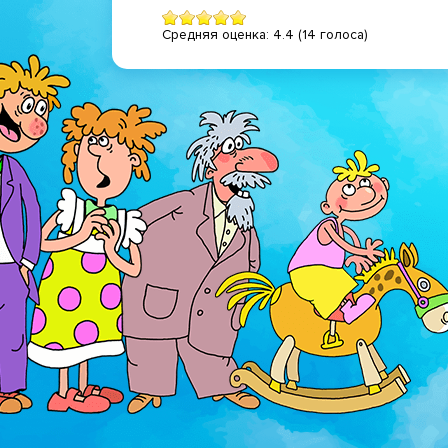
Средняя оценка:
4.4
(
14
голоса)