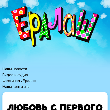
Перейти
к
основному
содержанию
Наши новости
Основная
Видео и аудио
Фестиваль Ералаш
навигация
Наши контакты
Любовь с первого