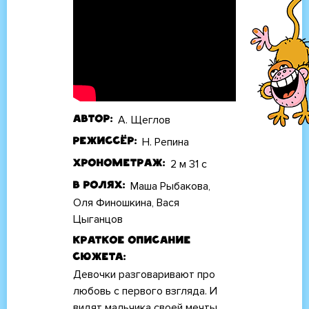
А. Щеглов
Автор
Н. Репина
Режиссёр
2 м 31 с
Хронометраж
Маша Рыбакова,
В ролях
Оля Финошкина, Вася
Цыганцов
Краткое описание
сюжета
Девочки разговаривают про
любовь с первого взгляда. И
видят мальчика своей мечты.