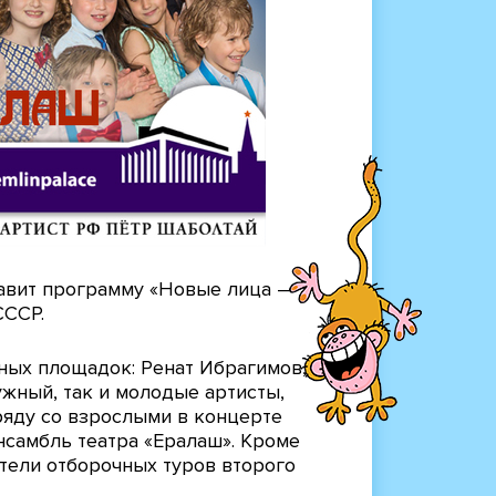
авит программу «Новые лица —
СССР.
ных площадок: Ренат Ибрагимов,
жный, так и молодые артисты,
ряду со взрослыми в концерте
нсамбль театра «Ералаш». Кроме
ители отборочных туров второго