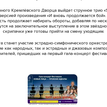
ного Кремлёвского Дворца выйдет струнное трио «Si
версией произведения «И вновь продолжается бой».
ость продолжает набирать обороты, добавляя по неск
тся на заключительное выступление в этом звёздном
скрипачки уже готовы прийти на смену уходящим.
 станет участие эстрадно-симфонического оркестр
е как народных, так и эстрадных и джазовых компо
рителей, пришедших на первый гала-концерт фестив