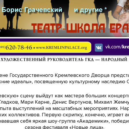
цене Государственного Кремлевского Дворца предст
ние идеалы», посвященную культурному наследию 
левскую» сцену выйдут как мастера больших концерт
Гладков, Мари Карне, Денис Вертунов, Михаил Жемчу
пыта выступлений на масштабных мероприятиях. На
ких коллективов. Первую скрипку, конечно, играет а
овавшая себя яркая шоу-группа «Академики», побед
сезона фестиваля «Новые лица».