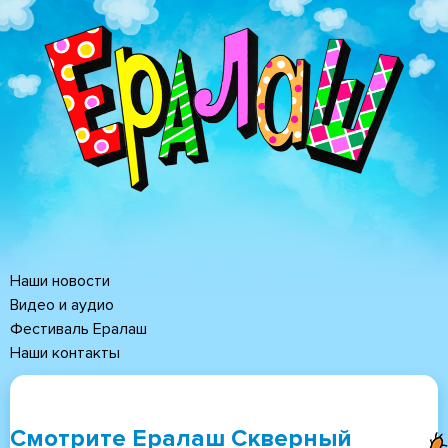
Перейти
к
основному
содержанию
Наши новости
Основная
Видео и аудио
Фестиваль Ералаш
навигация
Наши контакты
Смотрите Ералаш Скверный