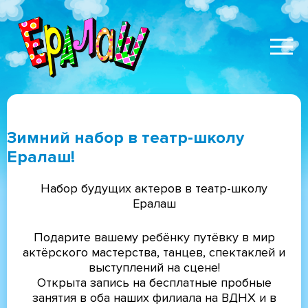
Наши новости
Перейти
Основная
Видео и аудио
к
навигация
основному
Фестиваль Ералаш
содержанию
Наши контакты
Зимний набор в театр-школу
Ералаш!
Набор будущих актеров в театр-школу
Ералаш
Подарите вашему ребёнку путёвку в мир
актёрского мастерства, танцев, спектаклей и
выступлений на сцене!
Открыта запись на бесплатные пробные
занятия в оба наших филиала на ВДНХ и в