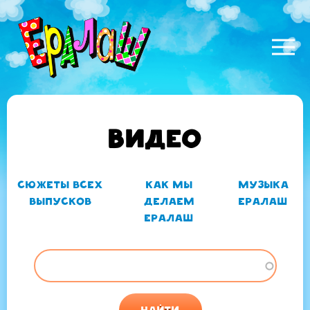
Наши новости
Перейти
Основная
Видео и аудио
к
навигация
основному
Фестиваль Ералаш
содержанию
Наши контакты
Видео
Сюжеты всех
Как мы
Музыка
ГЛАВНЫЕ
выпусков
делаем
Ералаш
ВКЛАДКИ
Ералаш