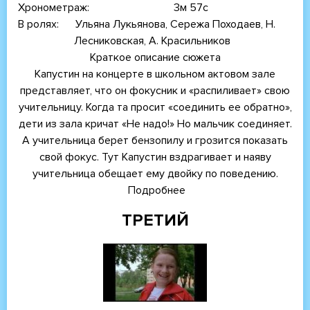
Хронометраж
3м 57с
В ролях
Ульяна Лукьянова, Сережа Походаев, Н.
Лесниковская, А. Красильников
Краткое описание сюжета
Капустин на концерте в школьном актовом зале
представляет, что он фокусник и «распиливает» свою
учительницу. Когда та просит «соединить ее обратно»,
дети из зала кричат «Не надо!» Но мальчик соединяет.
А учительница берет бензопилу и грозится показать
свой фокус. Тут Капустин вздрагивает и наяву
учительница обещает ему двойку по поведению.
Подробнее
о
Фокусник
ТРЕТИЙ