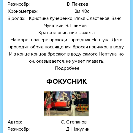
Режиссёр
В. Панжев
Хронометраж
2м 48с
В ролях
Кристина Кучеренко, Илья Сластенов, Ваня
Чуваткин, В. Панжев
Краткое описание сюжета
На море в лагере проходит праздник Нептуна. Дети
проводят обряд посвящения, бросая новичков в воду.
И в конце концов бросают в воду самого Нептуна, но
он, оказывается, не умеет плавать.
Подробнее
о
Нептун
ФОКУСНИК
Автор
С. Степанов
Режиссёр
Д. Никулин