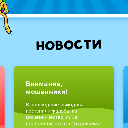
Новости
Внимание,
мошенники!
В прошедшие выходные
поступили жалобы на
мошенничество: лица
представляются сотрудниками