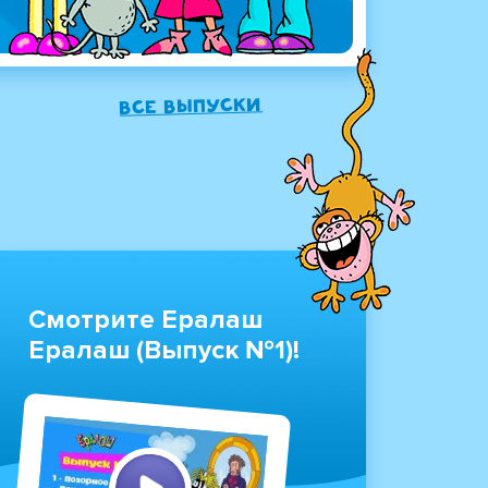
Все выпуски
Смотрите Ералаш
Ералаш (Выпуск №1)!