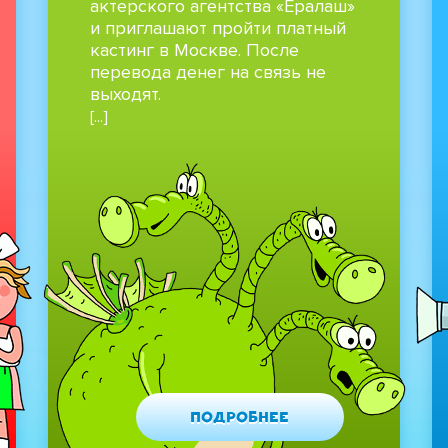
актерского агентства «Ералаш»
и приглашают пройти платный
кастинг в Москве. После
перевода денег на связь не
выходят.
[...]
Подробнее