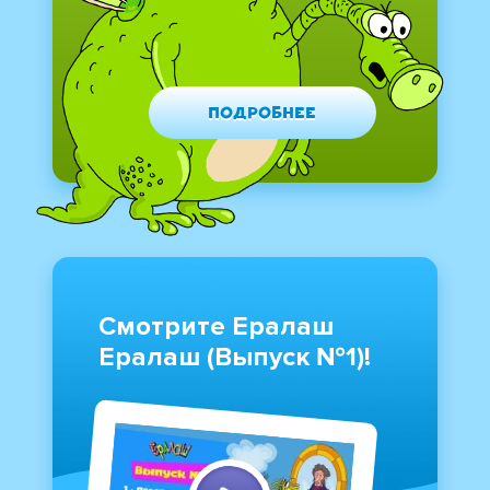
Подробнее
Смотрите Ералаш
Ералаш (Выпуск №1)!