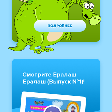
Подробнее
Смотрите Ералаш
Ералаш (Выпуск №1)!